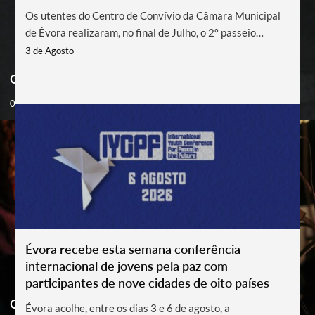
Os utentes do Centro de Convívio da Câmara Municipal
de Évora realizaram, no final de Julho, o 2º passeio
cultural de 2026, ao Palácio Nacional de Mafra e ao
3 de Agosto
Museu da Música. O evento contou com a participação de
Cinema “O Feitiço da Pedra”
43 utentes e insere-se no âmbito do Plano Anual do
Centro de Convívio 2026, estando também integrado no
08 Aug '26
projeto municipal \" Conhecer Mais\". [gallery link=\"file\"
columns=\"4\" size=\"full\"
ids=\"88185,88186,88187,88188\"]
Évora recebe esta semana conferência
internacional de jovens pela paz com
participantes de nove cidades de oito países
Concerto Ethno Portugal 2026
Évora acolhe, entre os dias 3 e 6 de agosto, a