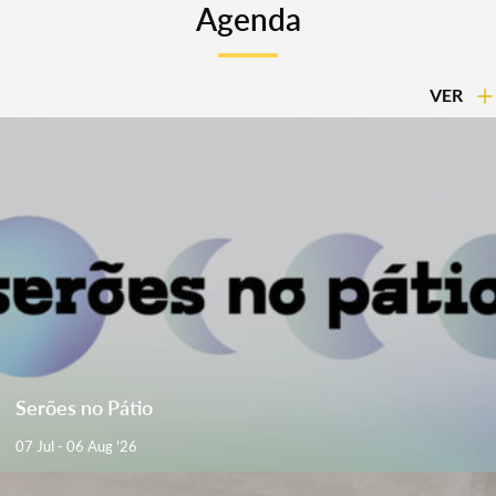
Agenda
VER
Serões no Pátio
07 Jul - 06 Aug '26