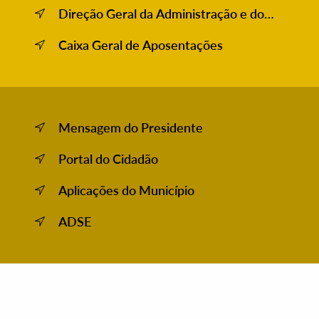
Direção Geral da Administração e do
Emprego Público
Caixa Geral de Aposentações
Mensagem do Presidente
Portal do Cidadão
Aplicações do Município
A​DSE