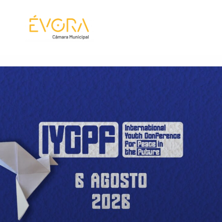
[:pt]
[:en]
[:]
Página Inicial