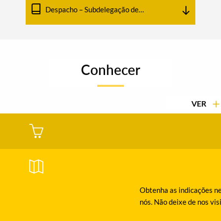
Pessoal
Despacho – Subdelegação de
Poderes no Diretor do
Departamento de Administração e
Pessoal
Conhecer
VER
Obtenha as indicações ne
nós. Não deixe de nos vis