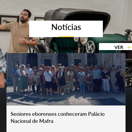
Notícias
VER
UMA VIAGEM DEPOIS DO PÔR DO SOL | Visita
temática noturna à Coleção de Carruagens
06 Aug '26
Seniores eborenses conheceram Palácio
Nacional de Mafra