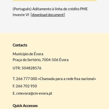
(Português) Aditamento à linha de crédito PME
Investe VI
[download document]
Categories
Contacts
Filters
Município de Évora
Praça do Sertório, 7004-506 Évora
UTR: 504828576
T.
266 777 000 «Chamada para a rede fixa nacional»
F.
266 702 950
E.
cmevora@cm-evora.pt
Quick Accesses