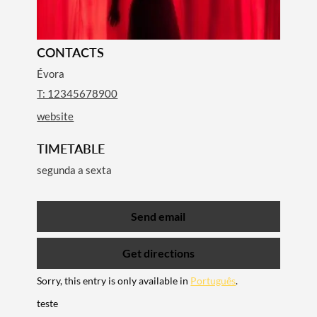
CONTACTS
Évora
T: 12345678900
website
TIMETABLE
segunda a sexta
Send email
Get directions
Search term
Sorry, this entry is only available in
Português
.
teste