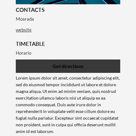
CONTACTS
Moarada
website
TIMETABLE
Horario
Get directions
Lorem ipsum dolor sit amet, consectetur adipiscing elit,
sed do eiusmod tempor incididunt ut labore et dolore
magna aliqua. Ut enim ad minim veniam, quis nostrud
exercitation ullamco laboris nisi ut aliquip ex ea
commodo consequat. Duis aute irure dolor in
reprehenderit in voluptate velit esse cillum dolore eu
fugiat nulla pariatur. Excepteur sint occaecat cupidatat
non proident, sunt in culpa qui officia deserunt mollit
Search term
anim id est laborum.