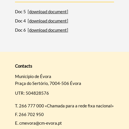
Doc 5
[download document]
Doc 4
[download document]
Categories
Doc 6
[download document]
Filters
Contacts
Município de Évora
Praça do Sertório, 7004-506 Évora
UTR: 504828576
T.
266 777 000 «Chamada para a rede fixa nacional»
F.
266 702 950
E.
cmevora@cm-evora.pt