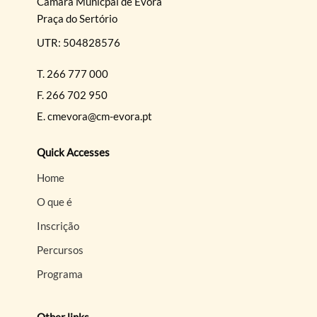
Câmara Municpal de Évora
Praça do Sertório
UTR: 504828576
T.
266 777 000
F.
266 702 950
E.
cmevora@cm-evora.pt
Quick Accesses
Home
O que é
Inscrição
Percursos
Programa
Other links