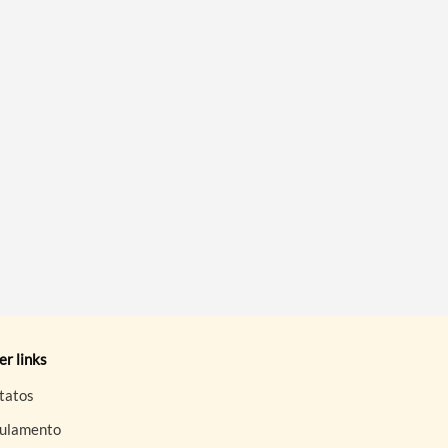
r links
tatos
ulamento