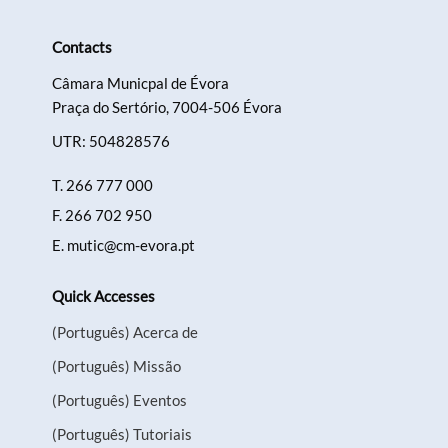
Contacts
Categories
Câmara Municpal de Évora
Praça do Sertório, 7004-506 Évora
UTR: 504828576
T.
266 777 000
Filters
F.
266 702 950
E.
mutic@cm-evora.pt
Quick Accesses
(Português) Acerca de
(Português) Missão
(Português) Eventos
(Português) Tutoriais