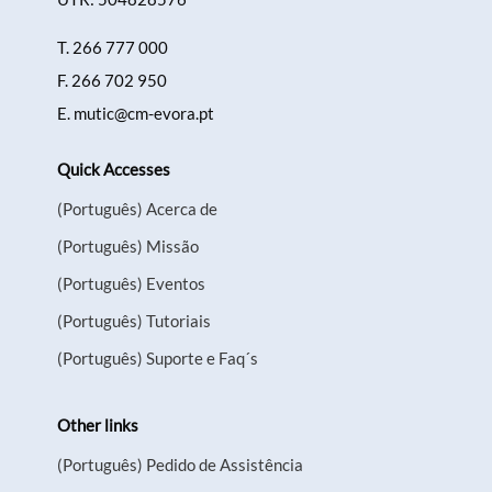
Categories
T.
266 777 000
F.
266 702 950
E.
mutic@cm-evora.pt
Filters
Quick Accesses
(Português) Acerca de
(Português) Missão
(Português) Eventos
(Português) Tutoriais
(Português) Suporte e Faq´s
Other links
(Português) Pedido de Assistência