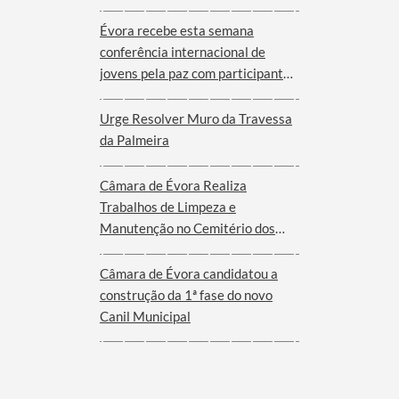
Évora recebe esta semana
conferência internacional de
jovens pela paz com participantes
de nove cidades de oito países
Urge Resolver Muro da Travessa
da Palmeira
Câmara de Évora Realiza
Trabalhos de Limpeza e
Manutenção no Cemitério dos
Remédios
Câmara de Évora candidatou a
construção da 1ª fase do novo
Canil Municipal