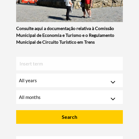
Consulte aqui a documentação relativa à Comissão
Municipal de Economia e Turismo e o Regulamento
Municipal de Circuito Turístico em Trens
Insert
text
to
Choose
search
year
Choose
month
Search