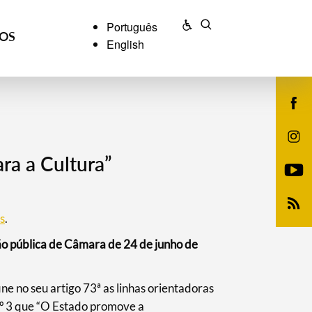
Português
ÇOS
English
ra a Cultura”
s
.
o pública de Câmara de 24 de junho de
ne no seu artigo 73ª as linhas orientadoras
º 3 que “
O Estado promove a