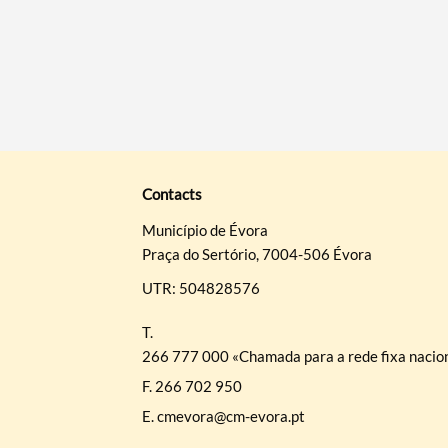
Contacts
Município de Évora
Praça do Sertório, 7004-506 Évora
UTR: 504828576
T.
266 777 000 «Chamada para a rede fixa nacio
F.
266 702 950
E.
cmevora@cm-evora.pt