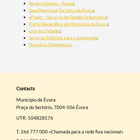
Serviço Online – Águas
;
Taxa Municipal Turística de Évora
;
ePaper – Serviços de Gestão Urbanística
;
Portal Geográfico do Município de Évora
;
Loja do Cidadão
;
Serviços Públicos para o Emigrante
;
Monstros Domésticos
.
Search term
Contacts
Categories
Município de Évora
Praça do Sertório, 7004-506 Évora
UTR: 504828576
Filters
T.
266 777 000 «Chamada para a rede fixa nacional»