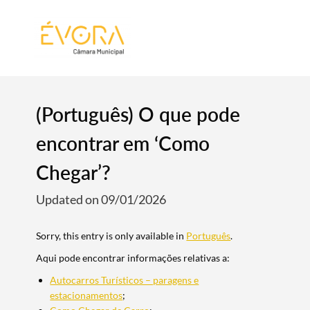
[:pt]
[:en]
[:]
(Português) O que pode
encontrar em ‘Como
Chegar’?
Updated on 09/01/2026
Sorry, this entry is only available in
Português
.
Aqui pode encontrar informações relativas a:
Autocarros Turísticos – paragens e
estacionamentos
;