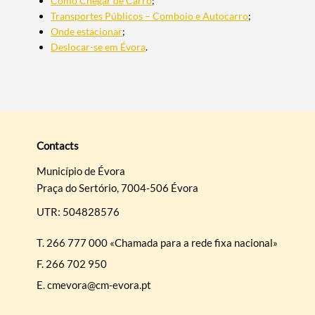
Como Chegar de Carro
;
Transportes Públicos – Comboio e Autocarro
;
Onde estacionar
;
Deslocar-se em Évora
.
Search term
Contacts
Município de Évora
Categories
Praça do Sertório, 7004-506 Évora
UTR: 504828576
T.
266 777 000 «Chamada para a rede fixa nacional»
F.
266 702 950
Filters
E.
cmevora@cm-evora.pt