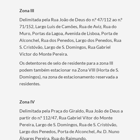
Zona III
Delimitada pela Rua João de Deus do n.º 47/112 ao n.º
71/152, Largo Luís de Camões, Rua de Aviz, Rua do
Muro, Portas da Lagoa, Avenida de Lisboa, Porta de
Alconchel, Rua dos Penedos, Largo dos Penedos, Rua
S. Cristóvão, Largo de S. Domingos, Rua Gabriel
Victor do Monte Pereira.
Search term
Os detentores de selo de residente para a zona III
podem também estacionar na Zona VIII (Horta de S.
Domingos), na zona de estacionamento reservada a
residentes.
Categories
Zona IV
Delimitada pela Praça do Giraldo, Rua João de Deus a
partir do n.º 112/47, Rua Gabriel Vitor do Monte
Pereira, Largo de S. Domingos, Rua de S. Cristóvão,
Largo dos Penedos, Porta de Alconchel, Av. D. Nuno
Álvares Pereira, Rua do Raimundo.