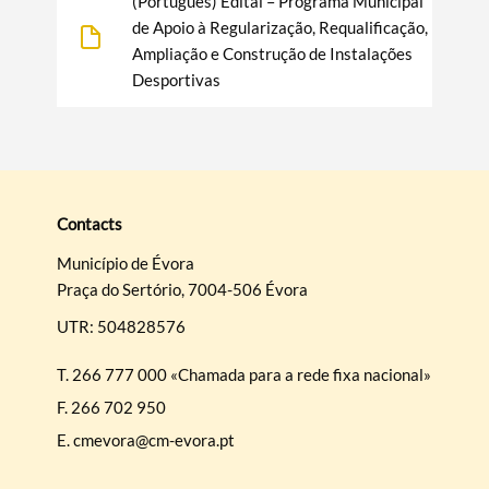
(Português) Edital – Programa Municipal
de Apoio à Regularização, Requalificação,
Ampliação e Construção de Instalações
Desportivas
Search term
Contacts
Município de Évora
Categories
Praça do Sertório, 7004-506 Évora
UTR: 504828576
T.
266 777 000 «Chamada para a rede fixa nacional»
F.
266 702 950
Filters
E.
cmevora@cm-evora.pt