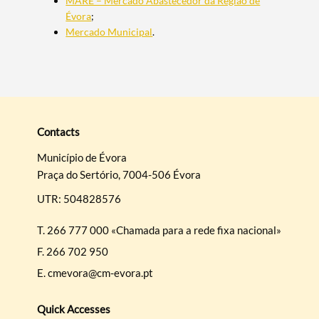
MARÉ – Mercado Abastecedor da Região de
Évora
;
Mercado Municipal
.
Search term
Contacts
Município de Évora
Categories
Praça do Sertório, 7004-506 Évora
UTR: 504828576
T.
266 777 000 «Chamada para a rede fixa nacional»
F.
266 702 950
Filters
E.
cmevora@cm-evora.pt
Quick Accesses