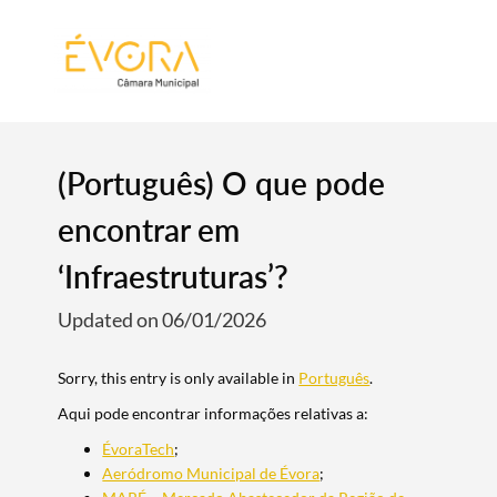
[:pt]
[:en]
[:]
(Português) O que pode
encontrar em
‘Infraestruturas’?
Updated on 06/01/2026
Sorry, this entry is only available in
Português
.
Aqui pode encontrar informações relativas a:
ÉvoraTech
;
Aeródromo Municipal de Évora
;