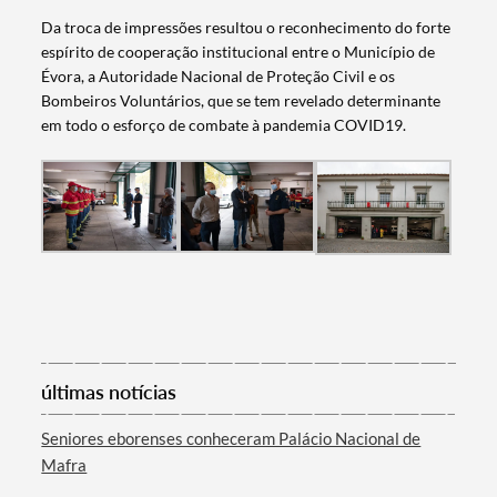
Da troca de impressões resultou o reconhecimento do forte
espírito de cooperação institucional entre o Município de
Évora, a Autoridade Nacional de Proteção Civil e os
Bombeiros Voluntários, que se tem revelado determinante
em todo o esforço de combate à pandemia COVID19.
Termo de Pesquisa
últimas notícias
Categorias gerais
Seniores eborenses conheceram Palácio Nacional de
Mafra