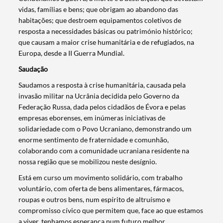
vidas, famílias e bens; que obrigam ao abandono das
habitações; que destroem equipamentos coletivos de
resposta a necessidades básicas ou património histórico;
que causam a maior crise humanitária e de refugiados, na
Europa, desde a II Guerra Mundial.
Saudação
Saudamos a resposta à crise humanitária, causada pela
invasão militar na Ucrânia decidida pelo Governo da
Federação Russa, dada pelos cidadãos de Évora e pelas
empresas eborenses, em inúmeras iniciativas de
solidariedade com o Povo Ucraniano, demonstrando um
enorme sentimento de fraternidade e comunhão,
colaborando com a comunidade ucraniana residente na
nossa região que se mobilizou neste desígnio.
Está em curso um movimento solidário, com trabalho
voluntário, com oferta de bens alimentares, fármacos,
roupas e outros bens, num espírito de altruísmo e
compromisso cívico que permitem que, face ao que estamos
a viver, tenhamos esperança num futuro melhor.