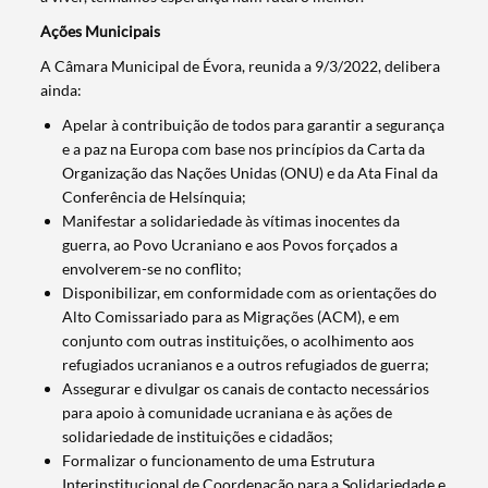
Ações Municipais
A Câmara Municipal de Évora, reunida a 9/3/2022, delibera
ainda:
Apelar à contribuição de todos para garantir a segurança
e a paz na Europa com base nos princípios da Carta da
Organização das Nações Unidas (ONU) e da Ata Final da
Conferência de Helsínquia;
Manifestar a solidariedade às vítimas inocentes da
guerra, ao Povo Ucraniano e aos Povos forçados a
envolverem-se no conflito;
Disponibilizar, em conformidade com as orientações do
Alto Comissariado para as Migrações (ACM), e em
conjunto com outras instituições, o acolhimento aos
refugiados ucranianos e a outros refugiados de guerra;
Assegurar e divulgar os canais de contacto necessários
para apoio à comunidade ucraniana e às ações de
solidariedade de instituições e cidadãos;
Formalizar o funcionamento de uma Estrutura
Interinstitucional de Coordenação para a Solidariedade e