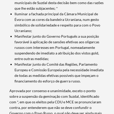
municipais de Suzdal desta decisão bem como das razões
que lhe estão subjacentes; *
Filters
Iluminar a fachada principal da Câmara Municipal de
Évora com as cores da bandeira Ucraniana, num gesto
simbólico de solidariedade e respeito para com o Povo
Ucraniano;
Manifestar junto do Governo Português a sua posição
favorável à aplicação de sansões efetivas aos oligarcas
russos com interesses em Portugal, nomeadamente
suspendendo de imediato a atribuição dos vistos gold,
entre outras medidas;
Manifestar junto do Comité das Regiões, Parlamento
Europeu e Comissão Europeia pela necessidade imediata
de todas as medidas efetivas possíveis que impeçam o
financiamento do esforço de guerra russo.
Aprovada por consenso e unanimidade, exceto o ponto
sobre a suspensão da geminação com Suzdal, identificado
com *, em que os eleitos pela CDU e MCE se pronunciaram
contra, por entenderem que não se deve confundir o
Governo com o Povo Russo, o qual não deve ser ainda mais