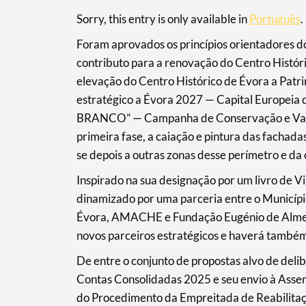
Sorry, this entry is only available in
Português
.
Foram aprovados os princípios orientadores d
contributo para a renovação do Centro Histó
elevação do Centro Histórico de Évora a Pat
estratégico a Évora 2027 — Capital Europeia
BRANCO” — Campanha de Conservação e Valor
primeira fase, a caiação e pintura das fachada
se depois a outras zonas desse perímetro e da
Search term
Inspirado na sua designação por um livro de Vi
dinamizado por uma parceria entre o Municíp
Évora, AMACHE e Fundação Eugénio de Almeid
novos parceiros estratégicos e haverá també
Categories
De entre o conjunto de propostas alvo de deli
Contas Consolidadas 2025 e seu envio à Assem
do Procedimento da Empreitada de Reabilitaçã