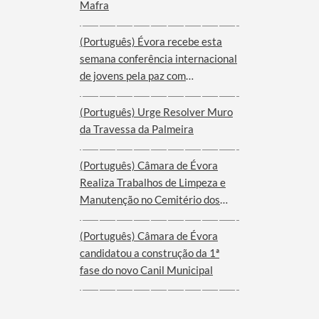
Mafra
(Português) Évora recebe esta
semana conferência internacional
de jovens pela paz com
participantes de nove cidades de
oito países
(Português) Urge Resolver Muro
da Travessa da Palmeira
(Português) Câmara de Évora
Realiza Trabalhos de Limpeza e
Manutenção no Cemitério dos
Remédios
(Português) Câmara de Évora
candidatou a construção da 1ª
fase do novo Canil Municipal