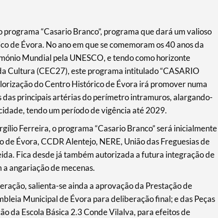
o programa “Casario Branco”, programa que dará um valioso
rico de Évora. No ano em que se comemoram os 40 anos da
rimónio Mundial pela UNESCO, e tendo como horizonte
 da Cultura (CEC27), este programa intitulado “CASARIO
ização do Centro Histórico de Évora irá promover numa
s das principais artérias do perímetro intramuros, alargando-
 cidade, tendo um período de vigência até 2029.
rgílio Ferreira, o programa “Casario Branco” será inicialmente
io de Évora, CCDR Alentejo, NERE, União das Freguesias de
a. Fica desde já também autorizada a futura integração de
m a angariação de mecenas.
beração, salienta-se ainda a aprovação da Prestação de
bleia Municipal de Évora para deliberação final; e das Peças
o da Escola Básica 2.3 Conde Vilalva, para efeitos de