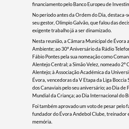
financiamento pelo Banco Europeu de Investi
No período antes da Ordem do Dia, destaca-se
Filters
seu gestor, Olímpio Galvão, que falou das de
exigente trabalho já a ser dinamizado.
Nesta reunião, a Câmara Municipal de Évora a
Ambiente; ao 30º Aniversário da Rádio Telefoni
Fábio Pontes pela sua nomeação como Comanda
Alentejo Central; a Simão Velez, nomeado 2º
Alentejo; à Associação Académica da Universi
Évora, vencedoras da V Etapa da Liga Boccia
dos Canaviais pelo seu aniversário; ao Dia d
Mundial da Criança; ao Dia Internacional do Br
Foi também aprovado um voto de pesar pelo 
fundador do Évora Andebol Clube, treinador e 
memória.