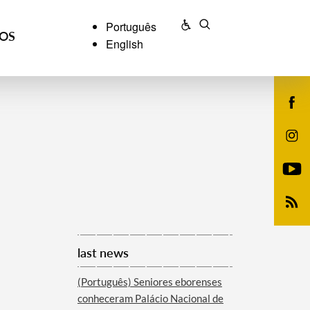
Português
ÇOS
English
last news
(Português) Seniores eborenses
conheceram Palácio Nacional de