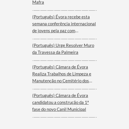
Mafra
(Português) Évora recebe esta
semana conferência internacional
de jovens pela paz com
participantes de nove cidades de
oito países
(Português) Urge Resolver Muro
da Travessa da Palmeira
(Português) Câmara de Évora
Realiza Trabalhos de Limpeza e
Manutenção no Cemitério dos
Remédios
(Português) Câmara de Évora
candidatou a construção da 1ª
fase do novo Canil Municipal