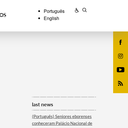
Português
ÇOS
English
last news
(Português) Seniores eborenses
conheceram Palácio Nacional de