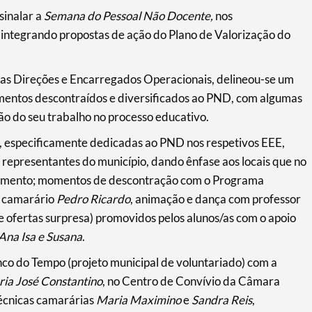
sinalar a
Semana do Pessoal Não Docente,
nos
 integrando propostas de ação do Plano de Valorização do
as Direções e Encarregados Operacionais, delineou-se um
entos descontraídos e diversificados ao PND, com algumas
ão do seu trabalho no processo educativo.
a, especificamente dedicadas ao PND nos respetivos EEE,
representantes do município, dando ênfase aos locais que no
hamento; momentos de descontração com o Programa
o camarário
Pedro Ricardo
, animação e dança com professor
 ofertas surpresa) promovidos pelos alunos/as com o apoio
Ana Isa e Susana
.
 do Tempo (projeto municipal de voluntariado) com a
ia José Constantino
, no Centro de Convívio da Câmara
técnicas camarárias
Maria Maximino
e
Sandra Reis
,