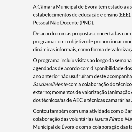
A Câmara Municipal de Évora tem estado a as
estabelecimentos de educação e ensino (EEE),
Pessoal Não Docente (PND).
De acordo com as propostas concertadas com 
programa com o objetivo de proporcionar mom
dinâmicas informais, como forma de valorizaç
O programa incluiu visitas ao longo da seman
Search term
agendadas de acordo com disponibilidade dos 
ano anterior não usufruíram deste acompan
SaudavelMente
com a colaboração do técnic
externo; momentos de valorização (animação e
Categories
dos técnicos/as de AEC e técnicas camarárias
Contou também com uma atividade com o Banco
colaboração das voluntárias
Isaura Pinto
e
Mar
Municipal de Évora e com a colaboração das 