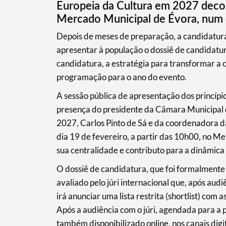
Europeia da Cultura em 2027 decor
Mercado Municipal de Évora, num 
Termo de Pesquisa
Depois de meses de preparação, a candidatura
apresentar à população o dossiê de candidatu
candidatura, a estratégia para transformar a ci
programação para o ano do evento.
Categorias gerais
A sessão pública de apresentação dos princípi
presença do presidente da Câmara Municipal
2027, Carlos Pinto de Sá e da coordenadora d
dia 19 de fevereiro, a partir das 10h00, no Me
sua centralidade e contributo para a dinâmica 
Filtros
O dossiê de candidatura, que foi formalmente
avaliado pelo júri internacional que, após aud
irá anunciar uma lista restrita (shortlist) co
Após a audiência com o júri, agendada para a
também disponibilizado online, nos canais digi