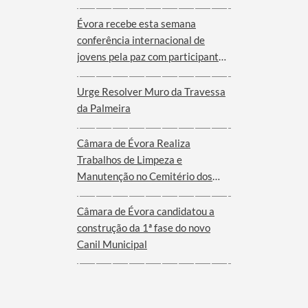
Évora recebe esta semana
conferência internacional de
jovens pela paz com participantes
de nove cidades de oito países
Urge Resolver Muro da Travessa
da Palmeira
Câmara de Évora Realiza
Trabalhos de Limpeza e
Manutenção no Cemitério dos
Remédios
Câmara de Évora candidatou a
construção da 1ª fase do novo
Canil Municipal