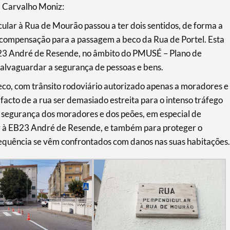
l Carvalho Moniz:
cular à Rua de Mourão passou a ter dois sentidos, de forma a
e compensação para a passagem a beco da Rua de Portel. Esta
B23 André de Resende, no âmbito do PMUSÉ – Plano de
alvaguardar a segurança de pessoas e bens.
beco, com trânsito rodoviário autorizado apenas a moradores e
facto de a rua ser demasiado estreita para o intenso tráfego
a segurança dos moradores e dos peões, em especial de
der à EB23 André de Resende, e também para proteger o
equência se vêm confrontados com danos nas suas habitações.