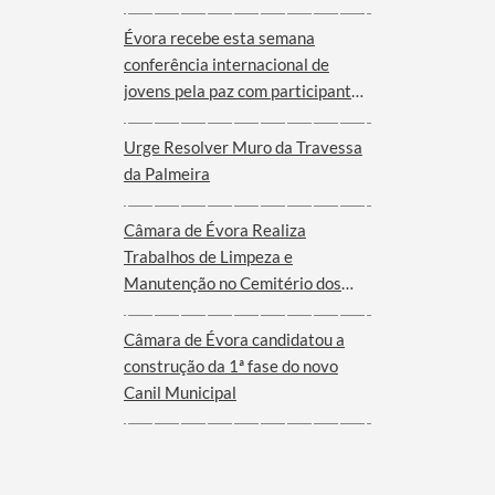
Évora recebe esta semana
conferência internacional de
jovens pela paz com participantes
de nove cidades de oito países
Urge Resolver Muro da Travessa
da Palmeira
Câmara de Évora Realiza
Trabalhos de Limpeza e
Manutenção no Cemitério dos
Remédios
Câmara de Évora candidatou a
construção da 1ª fase do novo
Canil Municipal