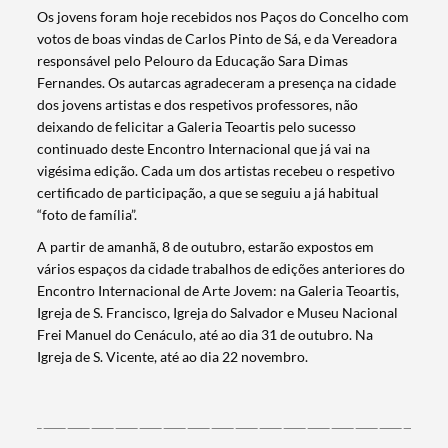
Os jovens foram hoje recebidos nos Paços do Concelho com
votos de boas vindas de Carlos Pinto de Sá, e da Vereadora
responsável pelo Pelouro da Educação Sara Dimas
Fernandes. Os autarcas agradeceram a presença na cidade
dos jovens artistas e dos respetivos professores, não
deixando de felicitar a Galeria Teoartis pelo sucesso
continuado deste Encontro Internacional que já vai na
vigésima edição. Cada um dos artistas recebeu o respetivo
certificado de participação, a que se seguiu a já habitual
“foto de família”.
A partir de amanhã, 8 de outubro, estarão expostos em
vários espaços da cidade trabalhos de edições anteriores do
Encontro Internacional de Arte Jovem: na Galeria Teoartis,
Search term
Igreja de S. Francisco, Igreja do Salvador e Museu Nacional
Frei Manuel do Cenáculo, até ao dia 31 de outubro. Na
Igreja de S. Vicente, até ao dia 22 novembro.
Categories