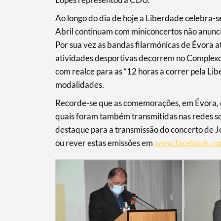
Ao longo do dia de hoje a Liberdade celebra-se
Filters
Abril continuam com miniconcertos não anunci
Por sua vez as bandas filarmónicas de Évora 
atividades desportivas decorrem no Complexo
com realce para as “12 horas a correr pela Lib
modalidades.
Recorde-se que as comemorações, em Évora, 
quais foram também transmitidas nas redes so
destaque para a transmissão do concerto de J
ou rever estas emissões em
www.facebook.com