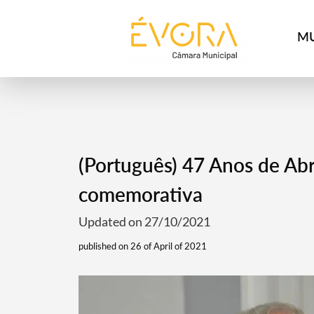
[:pt]
[:en]
[:]
MU
(Português) 47 Anos de Abr
comemorativa
Updated on 27/10/2021
published on 26 of April of 2021