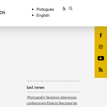
Português
ÇOS
English
last news
(Português) Seniores eborenses
conheceram Palácio Nacional de