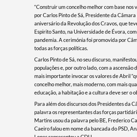
“Construir um concelho melhor com base nos va
por Carlos Pinto de Sá, Presidente da Câmara
aniversário da Revolução dos Cravos, que tev
Espirito Santo, na Universidade de Évora, com
pandemia. A cerimónia foi promovida por Câm
todas as forças políticas.
Carlos Pinto de Sá, no seu discurso, manifest
populações e, por outro lado, com a ascensão d
Search term
mais importante invocar os valores de Abril “q
concelho melhor, mais moderno, com mais qual
educação, a habitação e a cultura deve ser o ob
Para além dos discursos dos Presidentes da C
palavra os representantes das forças partidá
Categories
Martins usou da palavra pelo BE, Frederico C
Caeiro falou em nome da bancada do PSD, Ana 
Lopes representou a CDU.