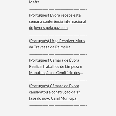
Mafra
(Português) Évora recebe esta
semana conferência internacional
de jovens pela paz com
participantes de nove cidades de
oito países
(Português) Urge Resolver Muro
da Travessa da Palmeira
(Português) Câmara de Évora
Realiza Trabalhos de Limpeza e
Manutenção no Cemitério dos
Remédios
(Português) Câmara de Évora
candidatou a construção da 1ª
fase do novo Canil Municipal