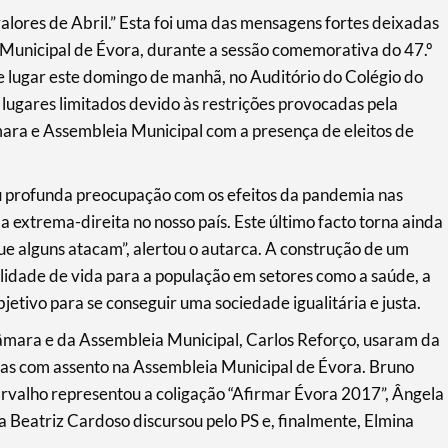
lores de Abril.” Esta foi uma das mensagens fortes deixadas
 Municipal de Évora, durante a sessão comemorativa do 47.º
e lugar este domingo de manhã, no Auditório do Colégio do
 lugares limitados devido às restrições provocadas pela
ara e Assembleia Municipal com a presença de eleitos de
ou profunda preocupação com os efeitos da pandemia nas
a extrema-direita no nosso país. Este último facto torna ainda
ue alguns atacam”, alertou o autarca. A construção de um
idade de vida para a população em setores como a saúde, a
jetivo para se conseguir uma sociedade igualitária e justa.
âmara e da Assembleia Municipal, Carlos Reforço, usaram da
rias com assento na Assembleia Municipal de Évora. Bruno
arvalho representou a coligação “Afirmar Évora 2017”, Ângela
Beatriz Cardoso discursou pelo PS e, finalmente, Elmina