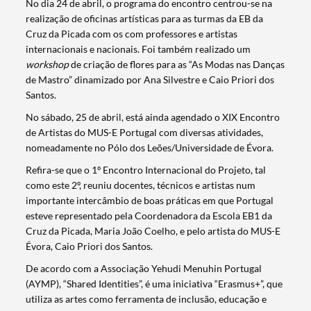
No dia 24 de abril, o programa do encontro centrou-se na
realização de oficinas artísticas para as turmas da EB da
Cruz da Picada com os com professores e artistas
internacionais e nacionais. Foi também realizado um
w
orkshop
de criação de flores para as “As Modas nas Danças
de Mastro” dinamizado por Ana Silvestre e Caio Priori dos
Santos.
No sábado, 25 de abril, está ainda agendado o XIX Encontro
de Artistas do MUS-E Portugal com diversas atividades,
nomeadamente no Pólo dos Leões/Universidade de Évora.
Refira-se que o 1º Encontro Internacional do Projeto, tal
como este 2º, reuniu docentes, técnicos e artistas num
importante intercâmbio de boas práticas em que Portugal
esteve representado pela Coordenadora da Escola EB1 da
Cruz da Picada, Maria João Coelho, e pelo artista do MUS-E
Évora, Caio Priori dos Santos.
De acordo com a Associação Yehudi Menuhin Portugal
(AYMP), “Shared Identities”, é uma iniciativa “Erasmus+”, que
utiliza as artes como ferramenta de inclusão, educação e