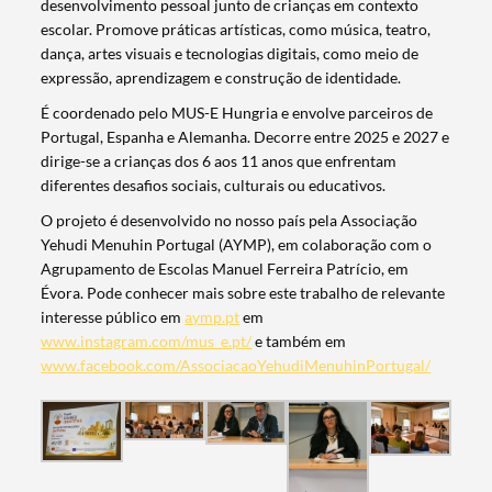
desenvolvimento pessoal junto de crianças em contexto
escolar. Promove práticas artísticas, como música, teatro,
dança, artes visuais e tecnologias digitais, como meio de
expressão, aprendizagem e construção de identidade.
É coordenado pelo MUS-E Hungria e envolve parceiros de
Portugal, Espanha e Alemanha. Decorre entre 2025 e 2027 e
dirige-se a crianças dos 6 aos 11 anos que enfrentam
diferentes desafios sociais, culturais ou educativos.
O projeto é desenvolvido no nosso país pela Associação
Yehudi Menuhin Portugal (AYMP), em colaboração com o
Agrupamento de Escolas Manuel Ferreira Patrício, em
Évora. Pode conhecer mais sobre este trabalho de relevante
interesse público em
aymp.pt
em
www.instagram.com/mus_e.pt/
e também em
www.facebook.com/AssociacaoYehudiMenuhinPortugal/