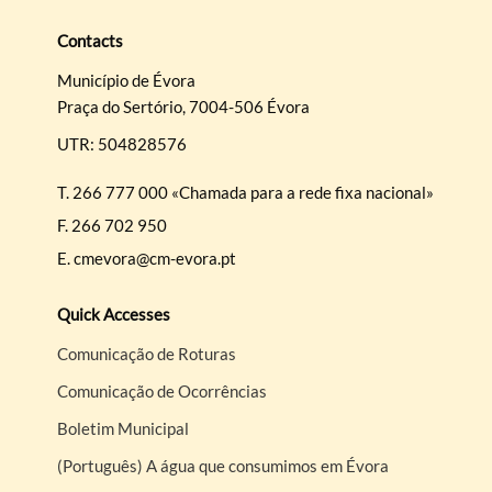
Contacts
Search term
Município de Évora
Praça do Sertório, 7004-506 Évora
UTR: 504828576
Categories
T.
266 777 000 «Chamada para a rede fixa nacional»
F.
266 702 950
E.
cmevora@cm-evora.pt
Quick Accesses
Filters
Comunicação de Roturas
Comunicação de Ocorrências
Boletim Municipal
(Português) A água que consumimos em Évora