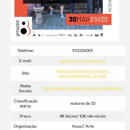
Telefone:
933326005
E-mail:
associarte.aca@gmail.com
https://armazem-8.com/show-
Site:
item/balklavalhau-30-mai/
Redes
Termo de Pesquisa
https://www.facebook.com/armazem8evora
Sociais:
Classificação
maiores de 10
etária:
Preço:
8€ Sócios/ 10€ não sócios
Categorias gerais
Organização:
Associ’ Arte