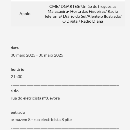
CME/ DGARTES/ União de freguesias
Malagueira- Horta das Figueiras/ Radio
Apoio:
Telefonia/ Diário do Sul/Alentejo Ilustrado/
O Digital/ Radio Diana
Filtros
data
30 maio 2025 - 30 maio 2025
horário
21h30
sitio
rua do eletricista nº8, évora
entrada
armazem 8 - rua electricista 8 pite