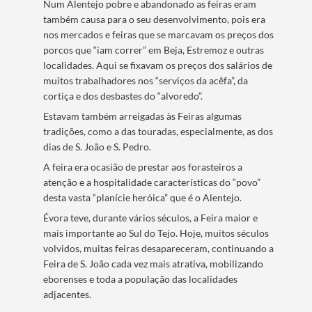
Num Alentejo pobre e abandonado as feiras eram
também causa para o seu desenvolvimento, pois era
nos mercados e feiras que se marcavam os preços dos
porcos que “iam correr” em Beja, Estremoz e outras
localidades. Aqui se fixavam os preços dos salários de
muitos trabalhadores nos “serviços da acêfa”, da
cortiça e dos desbastes do “alvoredo”.
Estavam também arreigadas às Feiras algumas
tradições, como a das touradas, especialmente, as dos
dias de S. João e S. Pedro.
A feira era ocasião de prestar aos forasteiros a
atenção e a hospitalidade características do “povo”
desta vasta “planície heróica” que é o Alentejo.
Évora teve, durante vários séculos, a Feira maior e
mais importante ao Sul do Tejo. Hoje, muitos séculos
volvidos, muitas feiras desapareceram, continuando a
Feira de S. João cada vez mais atrativa, mobilizando
eborenses e toda a população das localidades
adjacentes.