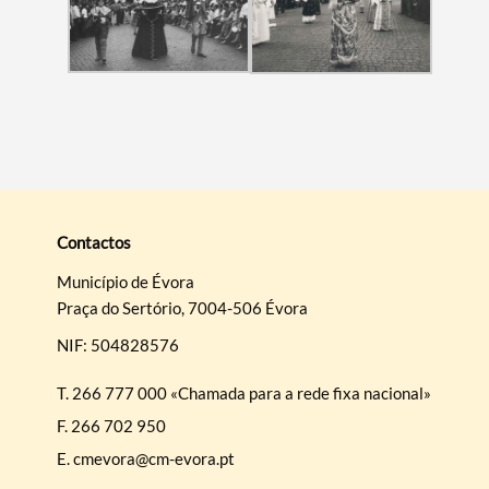
Contactos
Município de Évora
Praça do Sertório, 7004-506 Évora
NIF: 504828576
T.
266 777 000 «Chamada para a rede fixa nacional»
F.
266 702 950
E.
cmevora@cm-evora.pt