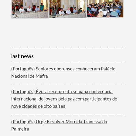
Categories
last news
Filters
(Português) Seniores eborenses conheceram Palácio
Nacional de Mafra
(Português) Évora recebe esta semana conferência
internacional de jovens pela paz com participantes de
nove cidades de oito países
(Português) Urge Resolver Muro da Travessa da
Palmeira