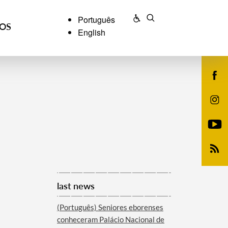
Português
ÇOS
English
last news
(Português) Seniores eborenses
conheceram Palácio Nacional de