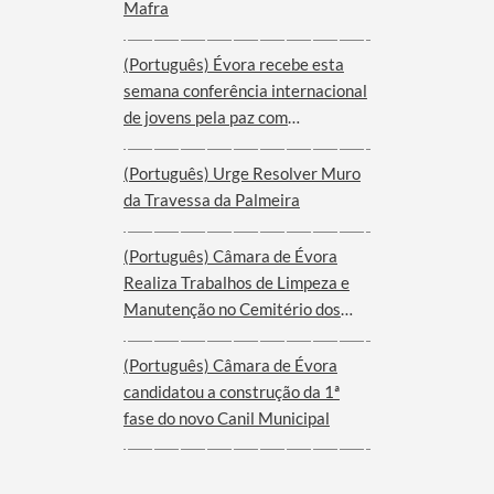
Mafra
(Português) Évora recebe esta
semana conferência internacional
de jovens pela paz com
participantes de nove cidades de
oito países
(Português) Urge Resolver Muro
da Travessa da Palmeira
(Português) Câmara de Évora
Realiza Trabalhos de Limpeza e
Manutenção no Cemitério dos
Remédios
(Português) Câmara de Évora
candidatou a construção da 1ª
fase do novo Canil Municipal