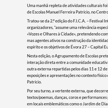
Uma manhã repleta de atividades culturais foi
de Escolas Manuel Ferreira Patrício, no Centro
Tratou-se da 2.ª edição do F.I.C.A. – Festival
organizadores, “assume uma relevância especia
«Vozes e Olhares à Cidade», pretendendo com e
Search term
mas agentes ativos na construção da identidad
espírito e os objetivos de Évora 27 – Capital E
Nesta edição, o Agrupamento de Escolas pret
interação direta entre a comunidade educativ
Categories
outra externa repartidas pelos dias 11 e 12 de 
exposições e apresentações no contexto físic
Patrício.
Por seu turno, a vertente externa, que decorre
Filters
textos/poemas, danças, coros e performances 
em locais emblemáticos como o Jardim de Dia