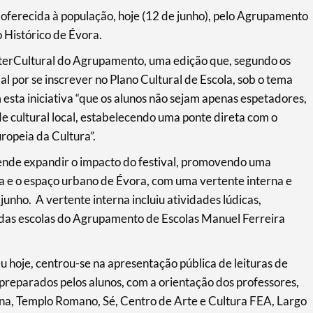
 oferecida à população, hoje (12 de junho), pelo Agrupamento
 Histórico de Évora.
 InterCultural do Agrupamento, uma edição que, segundo os
l por se inscrever no Plano Cultural de Escola, sob o tema
sta iniciativa “que os alunos não sejam apenas espetadores,
e cultural local, estabelecendo uma ponte direta com o
uropeia da Cultura”.
ende expandir o impacto do festival, promovendo uma
a e o espaço urbano de Évora, com uma vertente interna e
junho. A vertente interna incluiu atividades lúdicas,
o das escolas do Agrupamento de Escolas Manuel Ferreira
u hoje, centrou-se na apresentação pública de leituras de
preparados pelos alunos, com a orientação dos professores,
na, Templo Romano, Sé, Centro de Arte e Cultura FEA, Largo