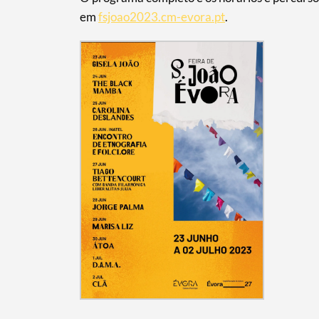
em
fsjoao2023.cm-evora.pt
.