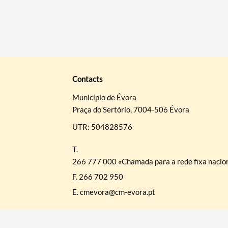
Contacts
Município de Évora
Praça do Sertório, 7004-506 Évora
UTR: 504828576
T.
266 777 000 «Chamada para a rede fixa nacio
F.
266 702 950
E.
cmevora@cm-evora.pt