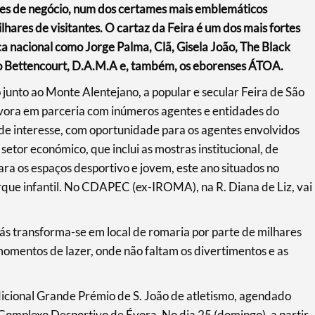
des de negócio, num dos certames mais emblemáticos
lhares de visitantes. O cartaz da Feira é um dos mais fortes
a nacional como Jorge Palma, Clã, Gisela João, The Black
go Bettencourt, D.A.M.A e, também, os eborenses ÁTOA.
o junto ao Monte Alentejano, a popular e secular Feira de São
vora em parceria com inúmeros agentes e entidades do
 de interesse, com oportunidade para os agentes envolvidos
setor económico, que inclui as mostras institucional, de
ara os espaços desportivo e jovem, este ano situados no
arque infantil. No CDAPEC (ex-IROMA), na R. Diana de Liz, vai
Brás transforma-se em local de romaria por parte de milhares
omentos de lazer, onde não faltam os divertimentos e as
icional Grande Prémio de S. João de atletismo, agendado
o Complexo Desportivo de Évora. No dia 25 (domingo), a partir