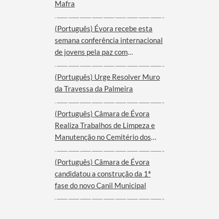
Mafra
(Português) Évora recebe esta
semana conferência internacional
de jovens pela paz com
participantes de nove cidades de
oito países
(Português) Urge Resolver Muro
da Travessa da Palmeira
(Português) Câmara de Évora
Realiza Trabalhos de Limpeza e
Manutenção no Cemitério dos
Remédios
(Português) Câmara de Évora
candidatou a construção da 1ª
fase do novo Canil Municipal