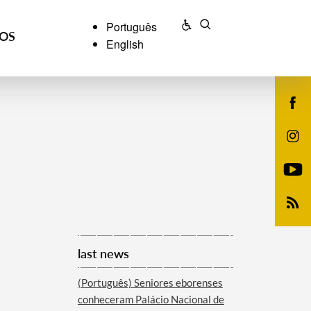
Português
ÇOS
English
last news
(Português) Seniores eborenses
conheceram Palácio Nacional de