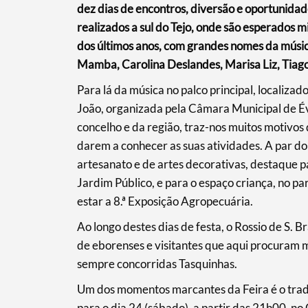
dez dias de encontros, diversão e oportunida
realizados a sul do Tejo, onde são esperados mi
dos últimos anos, com grandes nomes da músic
Mamba, Carolina Deslandes, Marisa Liz, Tia
Para lá da música no palco principal, localizad
João, organizada pela Câmara Municipal de É
concelho e da região, traz-nos muitos motivos
darem a conhecer as suas atividades. A par do 
artesanato e de artes decorativas, destaque p
Jardim Público, e para o espaço criança, no p
estar a 8.ª Exposição Agropecuária.
Search term
Ao longo destes dias de festa, o Rossio de S. 
de eborenses e visitantes que aqui procuram m
sempre concorridas Tasquinhas.
Um dos momentos marcantes da Feira é o trad
Categories
para o dia 24 (sábado), a partir das 21h00, n