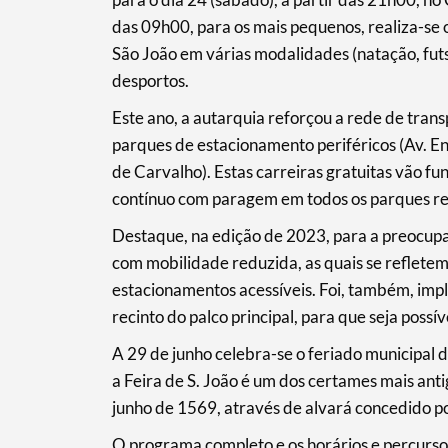
das 09h00, para os mais pequenos, realiza-se 
São João em várias modalidades (natação, futs
desportos.
Este ano, a autarquia reforçou a rede de transp
Filters
parques de estacionamento periféricos (Av. Eng
de Carvalho). Estas carreiras gratuitas vão f
contínuo com paragem em todos os parques re
Destaque, na edição de 2023, para a preocupa
com mobilidade reduzida, as quais se refletem
estacionamentos acessíveis. Foi, também, imp
recinto do palco principal, para que seja possí
A 29 de junho celebra-se o feriado municipal 
a Feira de S. João é um dos certames mais ant
junho de 1569, através de alvará concedido po
O programa completo e os horários e percursos