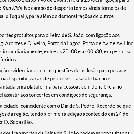
o
Run Kids
. No campo do desporto temos ainda torneios de
al e Teqball), para além de demonstrações de outros
ortes gratuitos para a Feira de S. João, com ligação aos
. Arantes e Oliveira, Porta da Lagoa, Porta de Aviz e Av. Lino
uncionar diariamente, entre as 20h00 e as 00h30, em percurso
feridos.
ção evidenciada com as questões de inclusão para pessoas
 na disponibilização de percursos, casas de banho e
lantada uma plataforma para pessoas com deficiência no
vel assistir aos concertos em condições de segurança.
da cidade, coincidente com o Dia de S. Pedro. Recorde-se que
igos da região, tendo a primeira edição acontecido em 24 de
r D. Sebastião.
 dos transportes da Feira de S. João podem ser consultados