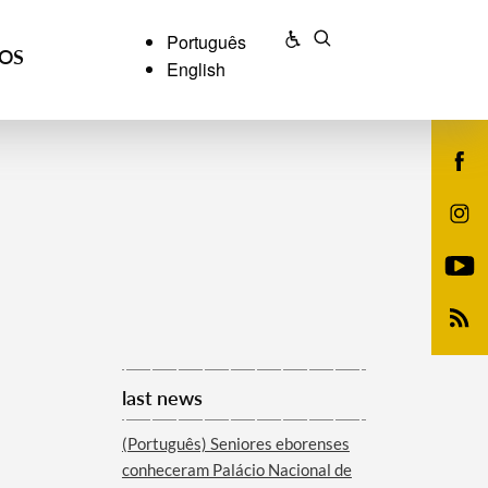
Português
ÇOS
English
last news
(Português) Seniores eborenses
conheceram Palácio Nacional de