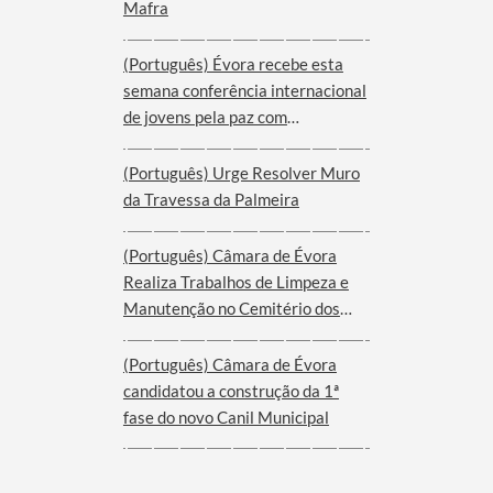
Mafra
(Português) Évora recebe esta
semana conferência internacional
de jovens pela paz com
participantes de nove cidades de
oito países
(Português) Urge Resolver Muro
da Travessa da Palmeira
(Português) Câmara de Évora
Realiza Trabalhos de Limpeza e
Manutenção no Cemitério dos
Remédios
(Português) Câmara de Évora
candidatou a construção da 1ª
fase do novo Canil Municipal