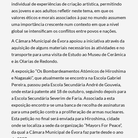
individual de experiências de criação artística, permitindo
aos jovens e aos adultos refletir neste tema, em que os
valores éticos e morais associados à paz no mundo assumem
uma importância crescente num contexto em que a nível
global se intensificam os conflitos entre povos e nações.
A Câmara Municipal de Évora apoiou a iniciativa através da
aquisição de alguns materiais necessários às atividades e no
transporte para uma visita de Estudo ao Museu de Cerâmica
e às Olarias de Redondo.
A exposição “Os Bombardeamentos Atómicos de Hiroshima
e Nagasaki”, que atualmente se encontra na Escola Gabriel
Pereira, passou pela Escola Secundária André de Gouveia,
onde estará patente até 18 de outubro, seguindo depois para
Search term
a Escola Secundária Severim de Faria. Associada a esta
exposição encontra-se uma banca de recolha de assinaturas
para uma petição contra a proliferação de armas nucleares.
Esta petição no final será enviada para Hiroshima, cidade
onde se localiza a sede da organização “Mayors For Peace”,
da qual a Câmara Municipal de Évora faz parte desde o ano
Categories