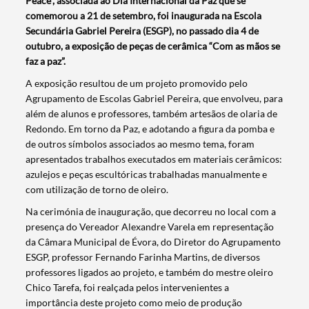
Peace”, associada ao Dia Internacional da Paz que se
comemorou a 21 de setembro, foi inaugurada na Escola
Secundária Gabriel Pereira (ESGP), no passado dia 4 de
outubro, a exposição de peças de cerâmica “Com as mãos se
faz a paz”.
A exposição resultou de um projeto promovido pelo
Agrupamento de Escolas Gabriel Pereira, que envolveu, para
além de alunos e professores, também artesãos de olaria de
Redondo. Em torno da Paz, e adotando a figura da pomba e
de outros símbolos associados ao mesmo tema, foram
apresentados trabalhos executados em materiais cerâmicos:
azulejos e peças escultóricas trabalhadas manualmente e
com utilização de torno de oleiro.
Na cerimónia de inauguração, que decorreu no local com a
presença do Vereador Alexandre Varela em representação
da Câmara Municipal de Évora, do Diretor do Agrupamento
ESGP, professor Fernando Farinha Martins, de diversos
professores ligados ao projeto, e também do mestre oleiro
Chico Tarefa, foi realçada pelos intervenientes a
importância deste projeto como meio de produção