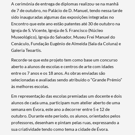
A cerimónia de entrega de diplomas realizou-se na manhã
de 7 de outubro, no Palácio de D. Manuel, tendo nessa tarde
sido inauguradas algumas das exposições integradas no
Encontro que este ano estão patentes até 30 de outubro na
Igreja de S. Vicente, Igreja de S. Francisco (Núcleo
Museológico), Igreja do Salvador, Museu Frei Manuel do
Cenáculo, Fundação Eugénio de Almeida (Sala da Coluna) e
Galeria Teoartis.
Recorde-se que este projeto tem como base um concurso
aberto a alunos de escolas e centros de arte com idades
entre os 7 anos e os 18 anos. As obras enviadas são
selecionadas e avaliadas sendo atribuído o “Grande Prémio”
às melhores escolas.
Em representação das escolas premiadas um docente e dois
alunos de cada uma, participam num atelier aberto de uma
semana em Évora, este ano a decorrer entre 5 e 12 de
outubro. Durante este período, os alunos, orientados pelos
professores, desenham e pintam pelas ruas, expressando a
sua criatividade tendo como tema a cidade de Évora.