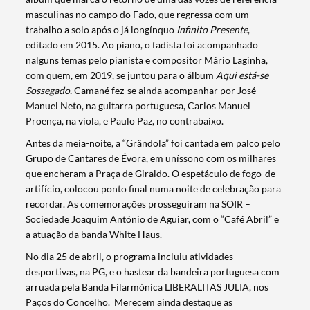
masculinas no campo do Fado, que regressa com um
trabalho a solo após o já longínquo
Infinito Presente
,
editado em 2015. Ao piano, o fadista foi acompanhado
nalguns temas pelo pianista e compositor Mário Laginha,
com quem, em 2019, se juntou para o álbum
Aqui está-se
Sossegado.
Camané fez-se ainda acompanhar por José
Manuel Neto, na guitarra portuguesa, Carlos Manuel
Proença, na viola, e Paulo Paz, no contrabaixo.
Antes da meia-noite, a “Grândola” foi cantada em palco pelo
Grupo de Cantares de Évora, em uníssono com os milhares
que encheram a Praça de Giraldo. O espetáculo de fogo-de-
artifício, colocou ponto final numa noite de celebração para
recordar. As comemorações prosseguiram na SOIR –
Sociedade Joaquim António de Aguiar, com o “Café Abril” e
a atuação da banda White Haus.
No dia 25 de abril, o programa incluiu atividades
desportivas, na PG, e o hastear da bandeira portuguesa com
arruada pela Banda Filarmónica LIBERALITAS JULIA, nos
Paços do Concelho. Merecem ainda destaque as