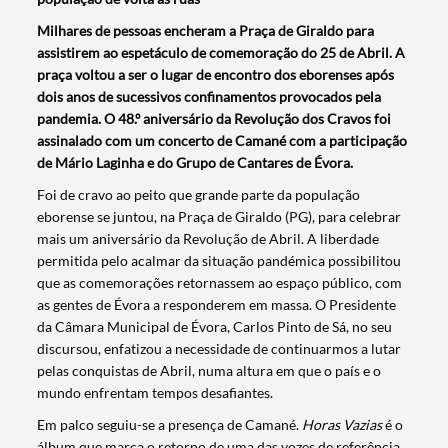
Milhares de pessoas encheram a Praça de Giraldo para
assistirem ao espetáculo de comemoração do 25 de Abril. A
praça voltou a ser o lugar de encontro dos eborenses após
dois anos de sucessivos confinamentos provocados pela
pandemia. O 48.º aniversário da Revolução dos Cravos foi
assinalado com um concerto de Camané com a participação
de Mário Laginha e do Grupo de Cantares de Évora.
Foi de cravo ao peito que grande parte da população
eborense se juntou, na Praça de Giraldo (PG), para celebrar
mais um aniversário da Revolução de Abril. A liberdade
permitida pelo acalmar da situação pandémica possibilitou
que as comemorações retornassem ao espaço público, com
as gentes de Évora a responderem em massa. O Presidente
da Câmara Municipal de Évora, Carlos Pinto de Sá, no seu
discursou, enfatizou a necessidade de continuarmos a lutar
pelas conquistas de Abril, numa altura em que o país e o
mundo enfrentam tempos desafiantes.
Em palco seguiu-se a presença de Camané.
Horas Vazias
é o
álbum que marca o retorno de uma das vozes de referência