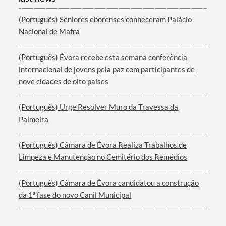
(Português) Seniores eborenses conheceram Palácio
Nacional de Mafra
(Português) Évora recebe esta semana conferência
internacional de jovens pela paz com participantes de
nove cidades de oito países
(Português) Urge Resolver Muro da Travessa da
Palmeira
(Português) Câmara de Évora Realiza Trabalhos de
Limpeza e Manutenção no Cemitério dos Remédios
(Português) Câmara de Évora candidatou a construção
da 1ª fase do novo Canil Municipal