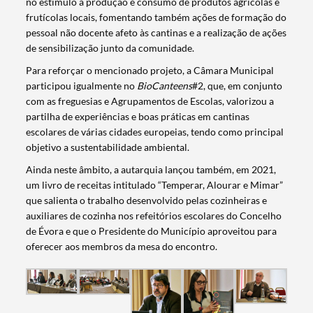
no estímulo à produção e consumo de produtos agrícolas e
frutícolas locais, fomentando também ações de formação do
pessoal não docente afeto às cantinas e a realização de ações
de sensibilização junto da comunidade.
Para reforçar o mencionado projeto, a Câmara Municipal
participou igualmente no
BioCanteens
#2, que, em conjunto
com as freguesias e Agrupamentos de Escolas, valorizou a
partilha de experiências e boas práticas em cantinas
escolares de várias cidades europeias, tendo como principal
objetivo a sustentabilidade ambiental.
Ainda neste âmbito, a autarquia lançou também, em 2021,
Search term
um livro de receitas intitulado “Temperar, Alourar e Mimar”
que salienta o trabalho desenvolvido pelas cozinheiras e
auxiliares de cozinha nos refeitórios escolares do Concelho
de Évora e que o Presidente do Município aproveitou para
oferecer aos membros da mesa do encontro.
Categories