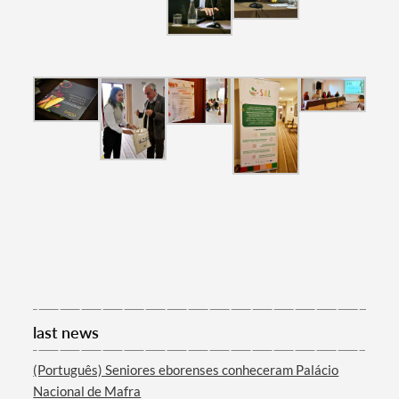
Filters
last news
(Português) Seniores eborenses conheceram Palácio
Nacional de Mafra