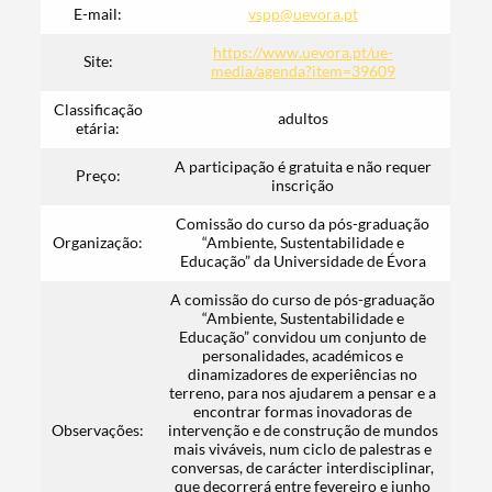
E-mail:
vspp@uevora.pt
https://www.uevora.pt/ue-
Site:
media/agenda?item=39609
Classificação
adultos
etária:
Search term
A participação é gratuita e não requer
Preço:
inscrição
Comissão do curso da pós-graduação
Organização:
“Ambiente, Sustentabilidade e
Educação” da Universidade de Évora
Categories
A comissão do curso de pós-graduação
“Ambiente, Sustentabilidade e
Educação” convidou um conjunto de
personalidades, académicos e
dinamizadores de experiências no
terreno, para nos ajudarem a pensar e a
Filters
encontrar formas inovadoras de
Observações:
intervenção e de construção de mundos
mais viváveis, num ciclo de palestras e
conversas, de carácter interdisciplinar,
que decorrerá entre fevereiro e junho