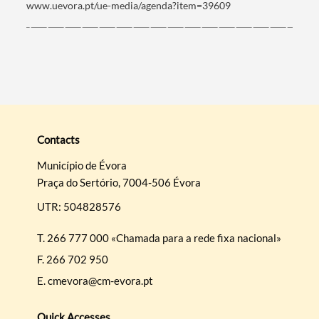
www.uevora.pt/ue-media/agenda?item=39609
Contacts
Município de Évora
Praça do Sertório, 7004-506 Évora
UTR: 504828576
T.
266 777 000 «Chamada para a rede fixa nacional»
F.
266 702 950
E.
cmevora@cm-evora.pt
Quick Accesses