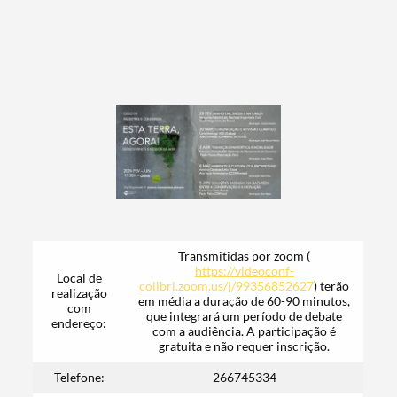
Transmitidas por zoom (
https://videoconf-
Local de
colibri.zoom.us/j/99356852627
) terão
realização
em média a duração de 60-90 minutos,
com
que integrará um período de debate
endereço:
com a audiência. A participação é
gratuita e não requer inscrição.
Telefone:
266745334