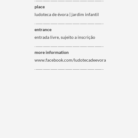
place
ludoteca de évora | jardim infantil
entrance
entrada livre, sujeito a inscrição
more information
www.facebook.com/ludotecadeevora