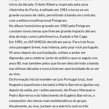
início da década. O êxito Ribeira, inspirado pela zona
ribeirinha do Porto, é editado em 1981 e torna-se um
grande sucesso de rádio, permitindo à banda um contrato
com a editora multinacional Polygram.
No álbum homónimo gravado em 1982 pela Polygram
constam novos temas que tiveram grande impacto até aos
dias de hoje, como Latin’America, Kasbah e Nó Cego.
Em 1985, os JAFUMEGA decidiram parar. Para trás ficou
uma passagem breve, mas intensa, pelo pop-rock português.
45 anos depois da sua fundação, voltam a andar em
digressão, para celebrar junto do público que os seguiu nos
anos 80, mas também pelos que foram descobrindo a banda
nas últimas décadas e nunca tiveram oportunidade de os ver
ao vivo.
Da formação inicial mantêm-se Luís Portugal (voz), José
Nogueira (saxofones e teclado) e Mário Barreiros (guitarras),
depois da saída, por razões pessoais, de Álvaro Marques e
Pedro Barreiros e do falecimento de Eugénio Barreiros, o
compositor dos temas mais emblemáticos do grupo.
Atualmente, ao vivo, juntam-se a este trio outros três