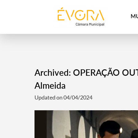
[:pt]
[:en]
[:]
MU
Archived: OPERAÇÃO OUT
Almeida
Updated on 04/04/2024