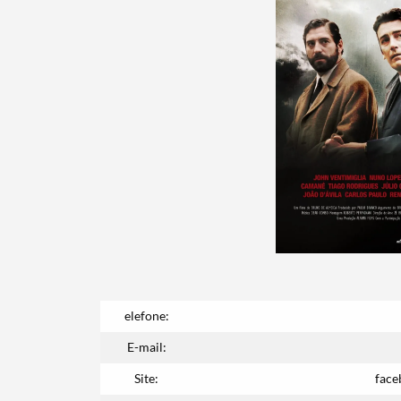
Search term
Categories
Filters
elefone:
E-mail:
Site:
face