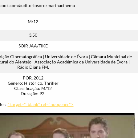
book.com/auditoriosorormarinacinema
M/12
3,50
SOIR JAA/FIKE
bição Cinematográfica | Universidade de Évora | Câmara Municipal de
tural do Alentejo | Associação Académica da Universidade de Évora |
Rádio Diana FM.
POR, 2012
Género: Histórico, Thriller
Classificação: M/12
Duração: 92’
iler:
" target="_blank" rel="noopener">