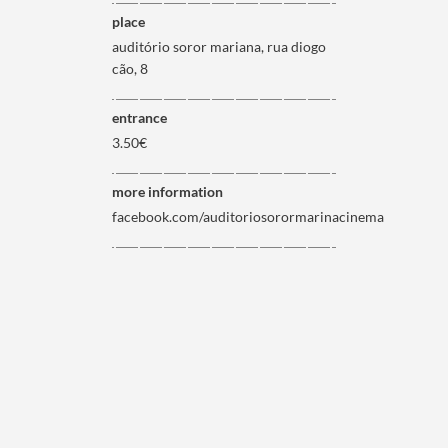
place
auditório soror mariana, rua diogo
cão, 8
entrance
3.50€
more information
facebook.com/auditoriosorormarinacinema