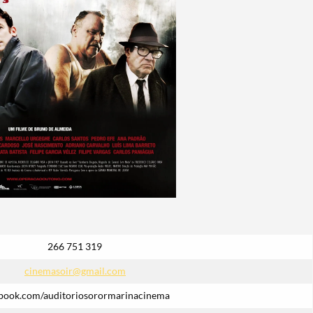
266 751 319
cinemasoir@gmail.com
book.com/auditoriosorormarinacinema