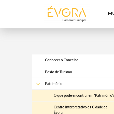
[:pt]
[:en]
[:]
MU
Conhecer o Concelho
Posto de Turismo
Património
O que pode encontrar em ‘Património’
Centro Interpretativo da Cidade de
Évora