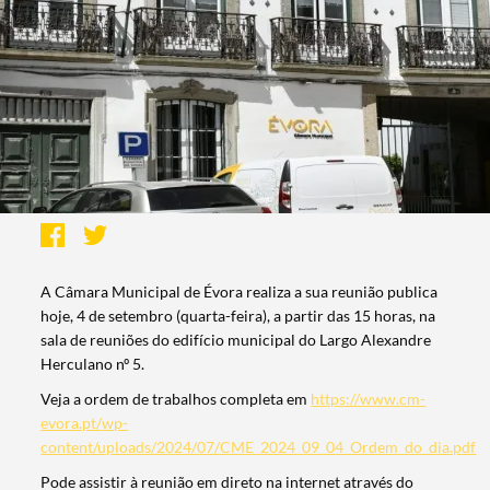
A Câmara Municipal de Évora realiza a sua reunião publica
hoje, 4 de setembro (quarta-feira), a partir das 15 horas, na
sala de reuniões do edifício municipal do Largo Alexandre
Herculano nº 5.
Veja a ordem de trabalhos completa em
https://www.cm-
evora.pt/wp-
content/uploads/2024/07/CME_2024_09_04_Ordem_do_dia.pdf
Pode assistir à reunião em direto na internet através do