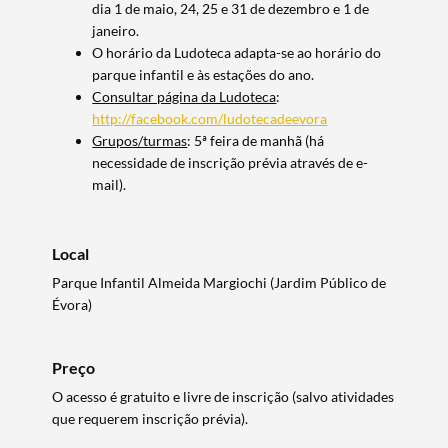
dia 1 de maio, 24, 25 e 31 de dezembro e 1 de
janeiro.
O horário da Ludoteca adapta-se ao horário do
parque infantil e às estações do ano.
Consultar página da Ludoteca
:
http://facebook.com/ludotecadeevora
Grupos/turmas
: 5ª feira de manhã (há
necessidade de inscrição prévia através de e-
mail).
Local
Parque Infantil Almeida Margiochi (Jardim Público de
Évora)
Preço
Termo de Pesquisa
O acesso é gratuito e livre de inscrição (salvo atividades
que requerem inscrição prévia).