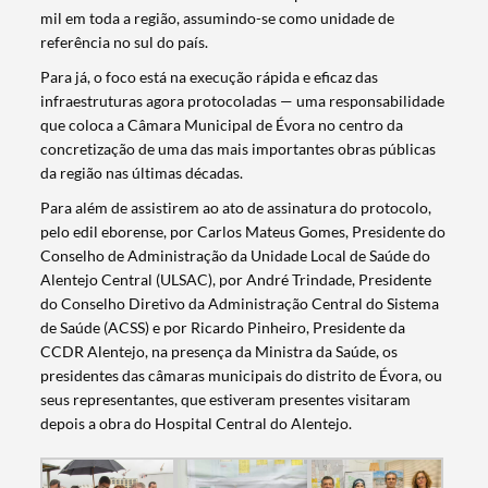
mil em toda a região, assumindo-se como unidade de
referência no sul do país.
Para já, o foco está na execução rápida e eficaz das
infraestruturas agora protocoladas — uma responsabilidade
que coloca a Câmara Municipal de Évora no centro da
concretização de uma das mais importantes obras públicas
da região nas últimas décadas.
Para além de assistirem ao ato de assinatura do protocolo,
pelo edil eborense, por Carlos Mateus Gomes, Presidente do
Conselho de Administração da Unidade Local de Saúde do
Termo de Pesquisa
Alentejo Central (ULSAC), por André Trindade, Presidente
do Conselho Diretivo da Administração Central do Sistema
de Saúde (ACSS) e por Ricardo Pinheiro, Presidente da
CCDR Alentejo, na presença da Ministra da Saúde, os
presidentes das câmaras municipais do distrito de Évora, ou
seus representantes, que estiveram presentes visitaram
Categorias gerais
depois a obra do Hospital Central do Alentejo.