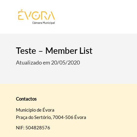
[:pt]
[:en]
[:]
Teste – Member List
Atualizado em 20/05/2020
Contactos
Município de Évora
Praça do Sertório, 7004-506 Évora
Termo de Pesquisa
NIF: 504828576