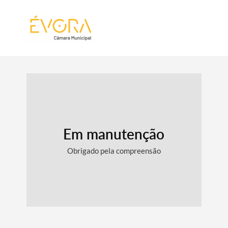
[:pt]
[:en]
[:]
Em manutenção
Obrigado pela compreensão