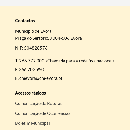
Termo de Pesquisa
Contactos
Município de Évora
Praça do Sertório, 7004-506 Évora
NIF: 504828576
Categorias gerais
T.
266 777 000 «Chamada para a rede fixa nacional»
F.
266 702 950
E.
cmevora@cm-evora.pt
Filtros
Acessos rápidos
Comunicação de Roturas
Comunicação de Ocorrências
Boletim Municipal