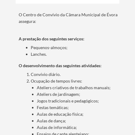
O Centro de Convívio da Câmara Municipal de Évora
assegura:
A prestação dos seguintes serviços:
Pequenos-almoços;
Lanches.
Termo de Pesquisa
O desenvolvimento das seguintes atividades:
Convívio diário.
Ocupação de tempos livres:
Ateliers criativos de trabalhos manuais;
Ateliers de jardinagem;
Categorias gerais
Jogos tradicionais e pedagógicos;
Festas temáticas;
Aulas de educação física;
Aulas de dança;
Aulas de informática;
Filtros
Ensaios de cante alentejano;