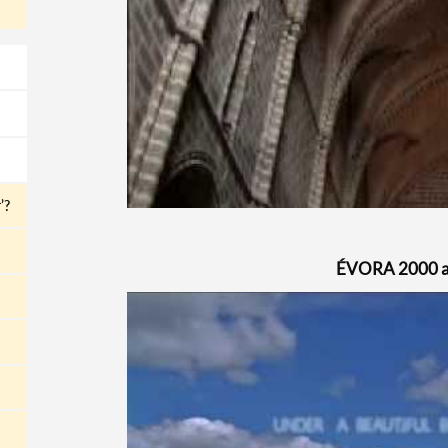
’?
ÉVORA 2000 an