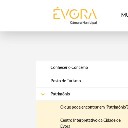
[:pt]
[:en]
[:]
MU
Conhecer o Concelho
Posto de Turismo
Património
O que pode encontrar em ‘Património’
Centro Interpretativo da Cidade de
Évora