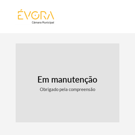
[:pt]
[:en]
[:]
Em manutenção
Obrigado pela compreensão