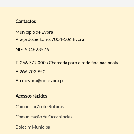
Termo de Pesquisa
Contactos
Município de Évora
Praça do Sertório, 7004-506 Évora
NIF: 504828576
Categorias gerais
T.
266 777 000 «Chamada para a rede fixa nacional»
F.
266 702 950
E.
cmevora@cm-evora.pt
Filtros
Acessos rápidos
Comunicação de Roturas
Comunicação de Ocorrências
Boletim Municipal