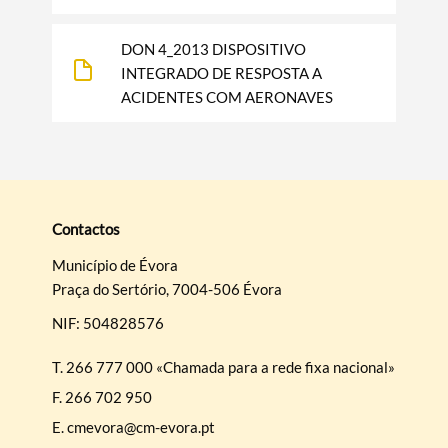
Categorias gerais
DON 4_2013 DISPOSITIVO
INTEGRADO DE RESPOSTA A
ACIDENTES COM AERONAVES
Filtros
Contactos
Município de Évora
Praça do Sertório, 7004-506 Évora
NIF: 504828576
T.
266 777 000 «Chamada para a rede fixa nacional»
F.
266 702 950
E.
cmevora@cm-evora.pt